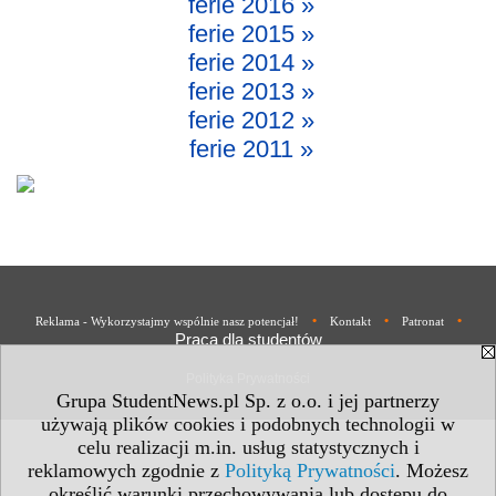
ferie 2016 »
ferie 2015 »
ferie 2014 »
ferie 2013 »
ferie 2012 »
ferie 2011 »
•
•
•
Reklama - Wykorzystajmy wspólnie nasz potencjał!
Kontakt
Patronat
Praca dla studentów
Polityka Prywatności
Grupa StudentNews.pl Sp. z o.o. i jej partnerzy
używają plików cookies i podobnych technologii w
celu realizacji m.in. usług statystycznych i
reklamowych zgodnie z
Polityką Prywatności
. Możesz
określić warunki przechowywania lub dostępu do