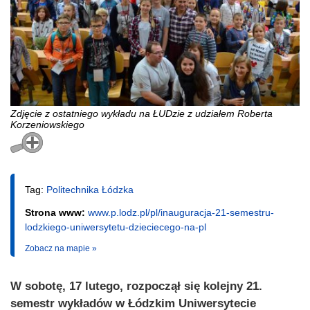
Zdjęcie z ostatniego wykładu na ŁUDzie z udziałem Roberta
Korzeniowskiego
Tag:
Politechnika Łódzka
Strona www:
www.p.lodz.pl/pl/inauguracja-21-semestru-
lodzkiego-uniwersytetu-dzieciecego-na-pl
Zobacz na mapie »
W sobotę, 17 lutego, rozpoczął się kolejny 21.
semestr wykładów w Łódzkim Uniwersytecie