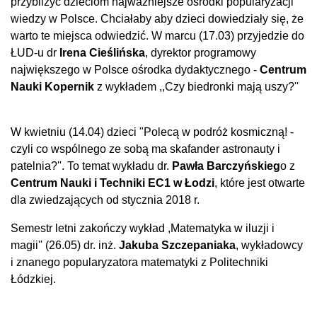
przybliżyć dzieciom najważniejsze ośrodki popularyzacji
wiedzy w Polsce. Chciałaby aby dzieci dowiedziały się, że
warto te miejsca odwiedzić. W marcu (17.03) przyjedzie do
ŁUD-u dr
Irena Cieślińska
, dyrektor programowy
największego w Polsce ośrodka dydaktycznego -
Centrum
Nauki Kopernik
z wykładem ,,Czy biedronki mają uszy?''
W kwietniu (14.04) dzieci "Polecą w podróż kosmiczną! -
czyli co wspólnego ze sobą ma skafander astronauty i
patelnia?''. To temat wykładu dr.
Pawła Barczyńskieg
o z
Centrum Nauki i Techniki EC1 w Łodzi
, które jest otwarte
dla zwiedzających od stycznia 2018 r.
Semestr letni zakończy wykład ,Matematyka w iluzji i
magii'' (26.05) dr. inż.
Jakuba Szczepaniaka
, wykładowcy
i znanego popularyzatora matematyki z Politechniki
Łódzkiej.