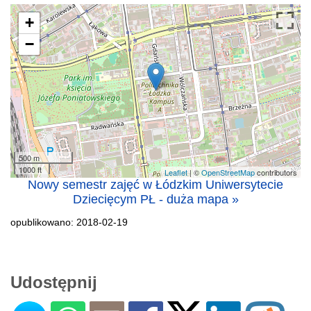
+
−
500 m
1000 ft
Leaflet
| ©
OpenStreetMap
contributors
Nowy semestr zajęć w Łódzkim Uniwersytecie
Dziecięcym PŁ - duża mapa »
opublikowano: 2018-02-19
Udostępnij