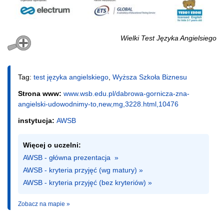
Wielki Test Języka Angielsiego
Tag:
test języka angielskiego
,
Wyższa Szkoła Biznesu
Strona www:
www.wsb.edu.pl/dabrowa-gornicza-zna-
angielski-udowodnimy-to,new,mg,3228.html,10476
instytucja:
AWSB
Więcej o uczelni:
AWSB - główna prezentacja  »
AWSB - kryteria przyjęć (wg matury) »
AWSB - kryteria przyjęć (bez kryteriów) »
Zobacz na mapie »