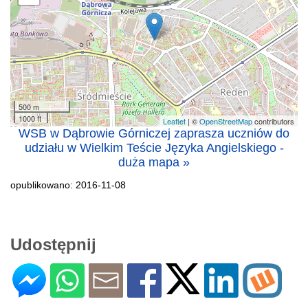
500 m
1000 ft
Leaflet
| ©
OpenStreetMap
contributors
WSB w Dąbrowie Górniczej zaprasza uczniów do
udziału w Wielkim Teście Języka Angielskiego -
duża mapa »
opublikowano: 2016-11-08
Udostępnij