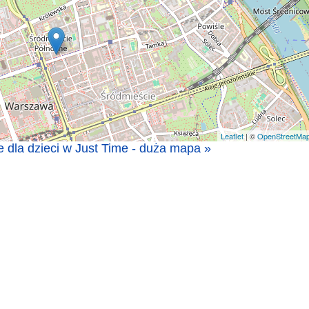
Leaflet
| ©
OpenStreetMa
 dla dzieci w Just Time - duża mapa »