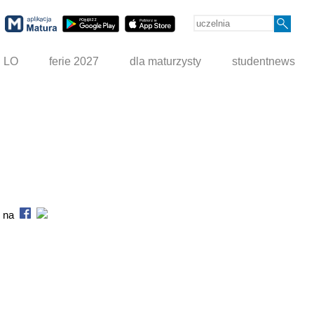
g LO
ferie 2027
dla maturzysty
studentnews
s na