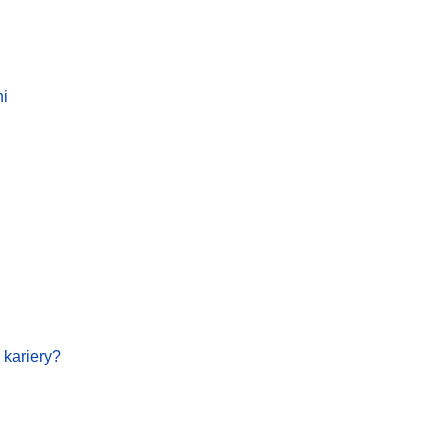
ni
 kariery?