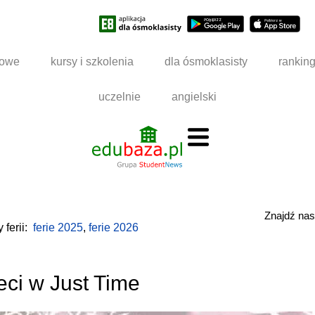
dowe
kursy i szkolenia
dla ósmoklasisty
rankin
uczelnie
angielski
Znajdź na
 ferii:
ferie 2025
,
ferie 2026
eci w Just Time