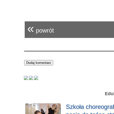
«
powrót
Eduk
Szkoła choreografi