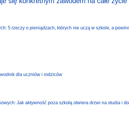
aje się konkretnym zawodem na całe życie
h: 5 rzeczy o pieniądzach, których nie uczą w szkole, a powin
wodnik dla uczniów i rodziców
kowych: Jak aktywność poza szkołą otwiera drzwi na studia i do