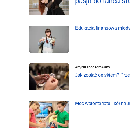
pasja do tańca st
Edukacja finansowa młodyc
Artykuł sponsorowany
Jak zostać optykiem? Prze
Moc wolontariatu i kół nau