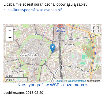
Liczba miejsc jest ograniczona, obowiązują zapisy:
https://
kurstypografiiwse.evenea.pl
/
+
−
500 m
2000 ft
Leaflet
| ©
OpenStreetMap
contributors
Kurs typografii w WSE - duża mapa »
opublikowano: 2018-02-20