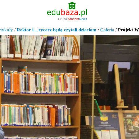
rtykuły
/
Rektor i... rycerz będą czytali dzieciom
/
Galeria
/
Projekt WS