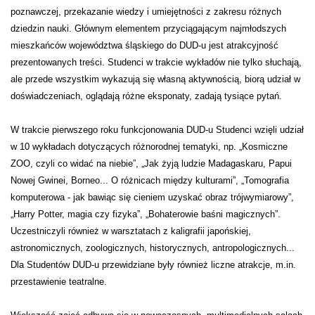
poznawczej, przekazanie wiedzy i umiejętności z zakresu różnych
dziedzin nauki. Głównym elementem przyciągającym najmłodszych
mieszkańców województwa śląskiego do DUD-u jest atrakcyjność
prezentowanych treści. Studenci w trakcie wykładów nie tylko słuchają,
ale przede wszystkim wykazują się własną aktywnością, biorą udział w
doświadczeniach, oglądają różne eksponaty, zadają tysiące pytań.
W trakcie pierwszego roku funkcjonowania DUD-u Studenci wzięli udział
w 10 wykładach dotyczących różnorodnej tematyki, np. „Kosmiczne
ZOO, czyli co widać na niebie”, „Jak żyją ludzie Madagaskaru, Papui
Nowej Gwinei, Borneo... O różnicach między kulturami”, „Tomografia
komputerowa - jak bawiąc się cieniem uzyskać obraz trójwymiarowy”,
„Harry Potter, magia czy fizyka”, „Bohaterowie baśni magicznych”.
Uczestniczyli również w warsztatach z kaligrafii japońskiej,
astronomicznych, zoologicznych, historycznych, antropologicznych...
Dla Studentów DUD-u przewidziane były również liczne atrakcje, m.in.
przestawienie teatralne.