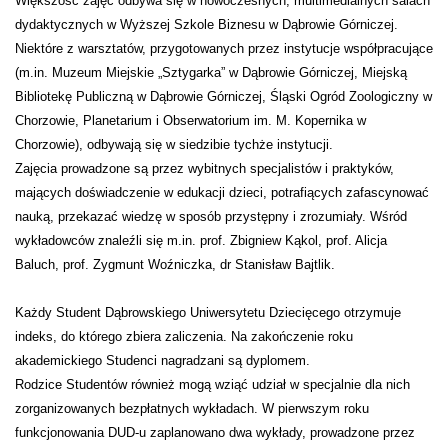
Większość zajęć odbywa się w nowoczesnych, multimedialnych salach
dydaktycznych w Wyższej Szkole Biznesu w Dąbrowie Górniczej.
Niektóre z warsztatów, przygotowanych przez instytucje współpracujące
(m.in. Muzeum Miejskie „Sztygarka” w Dąbrowie Górniczej, Miejską
Bibliotekę Publiczną w Dąbrowie Górniczej, Śląski Ogród Zoologiczny w
Chorzowie, Planetarium i Obserwatorium im. M. Kopernika w
Chorzowie), odbywają się w siedzibie tychże instytucji.
Zajęcia prowadzone są przez wybitnych specjalistów i praktyków,
mających doświadczenie w edukacji dzieci, potrafiących zafascynować
nauką, przekazać wiedzę w sposób przystępny i zrozumiały. Wśród
wykładowców znaleźli się m.in. prof. Zbigniew Kąkol, prof. Alicja
Baluch, prof. Zygmunt Woźniczka, dr Stanisław Bajtlik.
Każdy Student Dąbrowskiego Uniwersytetu Dziecięcego otrzymuje
indeks, do którego zbiera zaliczenia. Na zakończenie roku
akademickiego Studenci nagradzani są dyplomem.
Rodzice Studentów również mogą wziąć udział w specjalnie dla nich
zorganizowanych bezpłatnych wykładach. W pierwszym roku
funkcjonowania DUD-u zaplanowano dwa wykłady, prowadzone przez