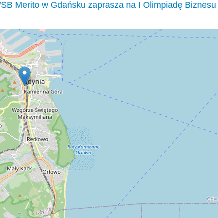
SB Merito w Gdańsku zaprasza na I Olimpiadę Biznesu 