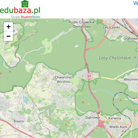
W
+
−